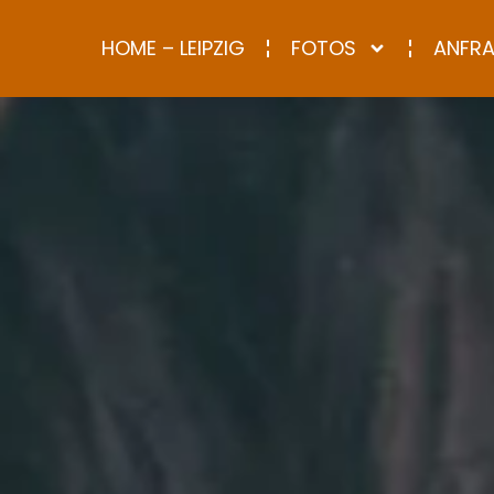
HOME – LEIPZIG
FOTOS
ANFR