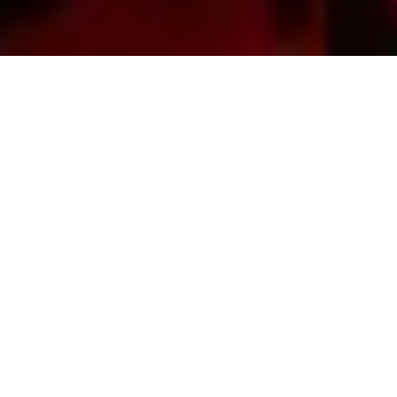
BEI FRAU ENGEL…
Als Fotograf trifft man jeden Tag neue
Menschen. Das bringt der Job so mit sich,
man muss sehr viel kommunizieren, um die
eigene Vision der Fotos klar zu machen.
Frau Engel hab ich vor vielen Jahren mal
bei einem Fast Food Restaurant hinter der
Theke kennengelernt. Ich sprach sie an, ob
wir nicht mal Fotos machen wollen. Nach
etlichen Jahren hatten wir unser erstes
Shooting. Seitdem verbindet uns was. Wir
verstehen sehr gut und können auch sehr