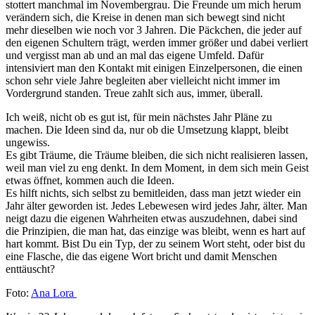
stottert manchmal im Novembergrau. Die Freunde um mich herum
verändern sich, die Kreise in denen man sich bewegt sind nicht
mehr dieselben wie noch vor 3 Jahren. Die Päckchen, die jeder auf
den eigenen Schultern trägt, werden immer größer und dabei verliert
und vergisst man ab und an mal das eigene Umfeld. Dafür
intensiviert man den Kontakt mit einigen Einzelpersonen, die einen
schon sehr viele Jahre begleiten aber vielleicht nicht immer im
Vordergrund standen. Treue zahlt sich aus, immer, überall.
Ich weiß, nicht ob es gut ist, für mein nächstes Jahr Pläne zu
machen. Die Ideen sind da, nur ob die Umsetzung klappt, bleibt
ungewiss.
Es gibt Träume, die Träume bleiben, die sich nicht realisieren lassen,
weil man viel zu eng denkt. In dem Moment, in dem sich mein Geist
etwas öffnet, kommen auch die Ideen.
Es hilft nichts, sich selbst zu bemitleiden, dass man jetzt wieder ein
Jahr älter geworden ist. Jedes Lebewesen wird jedes Jahr, älter. Man
neigt dazu die eigenen Wahrheiten etwas auszudehnen, dabei sind
die Prinzipien, die man hat, das einzige was bleibt, wenn es hart auf
hart kommt. Bist Du ein Typ, der zu seinem Wort steht, oder bist du
eine Flasche, die das eigene Wort bricht und damit Menschen
enttäuscht?
Foto:
Ana Lora