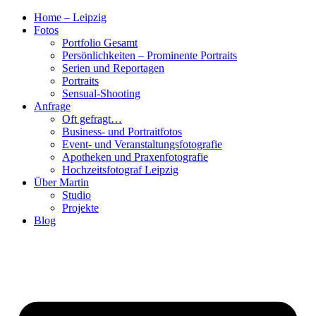
Zum
Home – Leipzig
Inhalt
Fotos
springen
Portfolio Gesamt
Persönlichkeiten – Prominente Portraits
Serien und Reportagen
Portraits
Sensual-Shooting
Anfrage
Oft gefragt…
Business- und Portraitfotos
Event- und Veranstaltungsfotografie
Apotheken und Praxenfotografie
Hochzeitsfotograf Leipzig
Über Martin
Studio
Projekte
Blog