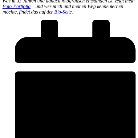
Was in 33 Jahren und danach fotografisch entstanden ist, zeigt mein
Foto-Portfolio
– und wer mich und meinen Weg kennenlernen
möchte, findet das auf der
Bio-Seite
.