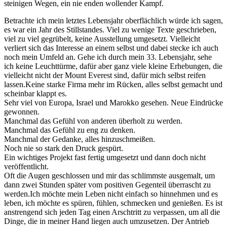
steinigen Wegen, ein nie enden wollender Kampf.
Betrachte ich mein letztes Lebensjahr oberflächlich würde ich sagen,
es war ein Jahr des Stillstandes. Viel zu wenige Texte geschrieben,
viel zu viel gegrübelt, keine Ausstellung umgesetzt. Vielleicht
verliert sich das Interesse an einem selbst und dabei stecke ich auch
noch mein Umfeld an. Gehe ich durch mein 33. Lebensjahr, sehe
ich keine Leuchttürme, dafür aber ganz viele kleine Erhebungen, die
vielleicht nicht der Mount Everest sind, dafür mich selbst reifen
lassen.Keine starke Firma mehr im Rücken, alles selbst gemacht und
scheinbar klappt es.
Sehr viel von Europa, Israel und Marokko gesehen. Neue Eindrücke
gewonnen.
Manchmal das Gefühl von anderen überholt zu werden.
Manchmal das Gefühl zu eng zu denken.
Manchmal der Gedanke, alles hinzuschmeißen.
Noch nie so stark den Druck gespürt.
Ein wichtiges Projekt fast fertig umgesetzt und dann doch nicht
veröffentlicht.
Oft die Augen geschlossen und mir das schlimmste ausgemalt, um
dann zwei Stunden später vom positiven Gegenteil überrascht zu
werden.Ich möchte mein Leben nicht einfach so hinnehmen und es
leben, ich möchte es spüren, fühlen, schmecken und genießen. Es ist
anstrengend sich jeden Tag einen Arschtritt zu verpassen, um all die
Dinge, die in meiner Hand liegen auch umzusetzen. Der Antrieb