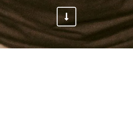
JOSHI VON ZSK | MUSIKER
Die Band ZSK höre ich schon sehr lange,
daher war es für mich ein besonderer
Moment kurz vor dem Konzert in Dresden auf
die Band und auf Joshi zu treffen. Im Rahmen
meines
Fotoprojektes Herzkampf
konnte ich
ihn ablichten. Ein sehr netter Zeitgenosse und