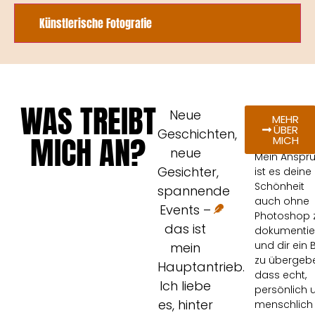
Künstlerische Fotografie
WAS TREIBT
Authentizität
Neue
MEHR
Du bist
ÜBER
Geschichten,
MICH AN?
MICH
einzigartig!
neue
Mein Anspr
Gesichter,
ist es deine
Schönheit
spannende
auch ohne
Events –
Photoshop 
das ist
dokumentie
und dir ein B
mein
zu übergeb
Hauptantrieb.
dass echt,
Ich liebe
persönlich 
es, hinter
menschlich i