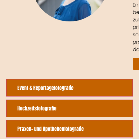
En
be
zu
pr
so
pr
da
Event & Reportagefotografie
Hochzeitsfotografie
Praxen- und Apothekenfotografie