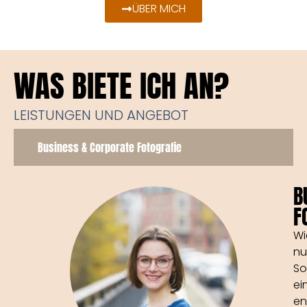
ÜBER MICH
WAS BIETE ICH AN?
LEISTUNGEN UND ANGEBOT
Business & Corporate Fotografie
B
F
Wi
nu
So
ei
en